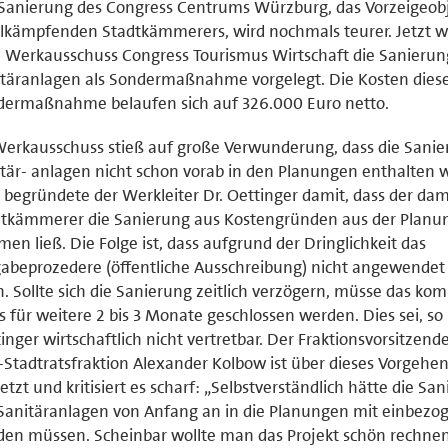
Sanierung des Congress Centrums Würzburg, das Vorzeigeobj
lkämpfenden Stadtkämmerers, wird nochmals teurer. Jetzt 
Werkausschuss Congress Tourismus Wirtschaft die Sanierun
täranlagen als Sondermaßnahme vorgelegt. Die Kosten dies
dermaßnahme belaufen sich auf 326.000 Euro netto.
erkausschuss stieß auf große Verwunderung, dass die Sanie
tär- anlagen nicht schon vorab in den Planungen enthalten 
 begründete der Werkleiter Dr. Oettinger damit, dass der dam
dtkämmerer die Sanierung aus Kostengründen aus der Planu
en ließ. Die Folge ist, dass aufgrund der Dringlichkeit das
abeprozedere (öffentliche Ausschreibung) nicht angewende
. Sollte sich die Sanierung zeitlich verzögern, müsse das kom
 für weitere 2 bis 3 Monate geschlossen werden. Dies sei, so 
inger wirtschaftlich nicht vertretbar. Der Fraktionsvorsitzend
Stadtratsfraktion Alexander Kolbow ist über dieses Vorgehe
etzt und kritisiert es scharf: „Selbstverständlich hätte die Sa
Sanitäranlagen von Anfang an in die Planungen mit einbezo
en müssen. Scheinbar wollte man das Projekt schön rechnen