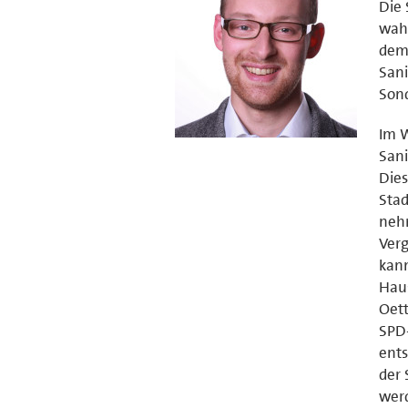
Die 
wah
dem 
Sani
Son
Im W
Sani
Dies
Sta
nehm
Verg
kann
Haus
Oett
SPD-
ents
der 
werd