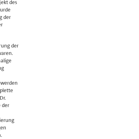
ekt des
wurde
g der
er
rung der
waren.
alige
ng
t werden
plette
Dr.
e der
n
nierung
gen
.